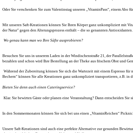
Oder Sie verschenken Sie zum Valentinstag unseren „VitaminPass“, einem Abo fü
Mit unseren Saft-Kreationen können Sie Ihren Körper ganz unkompliziert mit Vita
der Natur" gegen den Alterungsprozess enthält – die so genannten Antioxidanten. 
Wo genau kann man wo Ihre Säfte ausprobieren?
Besuchen Sie uns in unserem Laden in der Windischenstraße 21, der Parallelstraße
bezahlen und schon wird Ihre Bestellung an der Theke aus frischem Obst und Gem
Während der Zubereitung können Sie sich die Wartezeit mit einem Espresso für nu
Bechern“ können Sie alle Kreationen ganz unkompliziert transportieren, z.B. i
Bieten Sie denn auch einen Cateringservice?
Klar. Sie bewirten Gäste oder planen eine Veranstaltung? Dann entscheiden Sie s
In den Sommermonaten können Sie sich bei uns einen „VitaminReichen“ Picknickk
Unsere Saft-Kreationen sind auch eine perfekte Alternative zur gesunden Bewirt