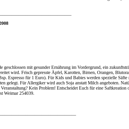
_______________________________
 2008
e geschlossen mit gesunder Ernährung im Vordergrund, ein zukunftsträc
eitet wird. Frisch gepresste Äpfel, Karotten, Birnen, Orangen, Blutora
Bsp. Espresso für 1 Euro). Für Kids und Babies werden spezielle Säfte
en gelegt. Für Allergiker wird auch Soja anstatt Milch angeboten. Natü
 Veranstaltung? Kein Problem! Entscheidet Euch für eine Saftkreation 
ist Weimar 254039.
_________________________________