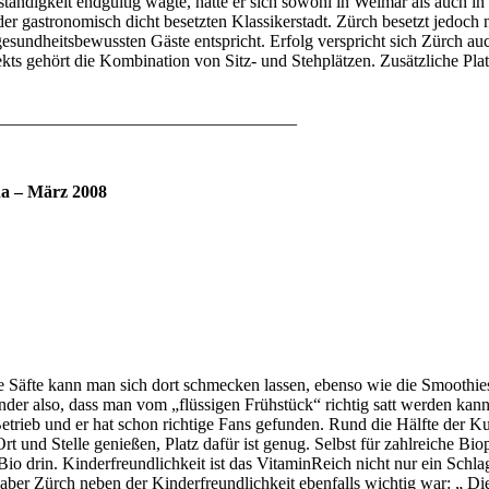
tständigkeit endgültig wagte, hatte er sich sowohl in Weimar als auch 
der gastronomisch dicht besetzten Klassikerstadt. Zürch besetzt jedoch 
esundheitsbewussten Gäste entspricht. Erfolg verspricht sich Zürch au
kts gehört die Kombination von Sitz- und Stehplätzen. Zusätzliche Pla
___________________________________
na – März 2008
de Säfte kann man sich dort schmecken lassen, ebenso wie die Smoothie
Wunder also, dass man vom „flüssigen Frühstück“ richtig satt werden ka
etrieb und er hat schon richtige Fans gefunden. Rund die Hälfte der Ku
 und Stelle genießen, Platz dafür ist genug. Selbst für zahlreiche Bi
o drin. Kinderfreundlichkeit ist das VitaminReich nicht nur ein Schlag
r Zürch neben der Kinderfreundlichkeit ebenfalls wichtig war: „ Die L