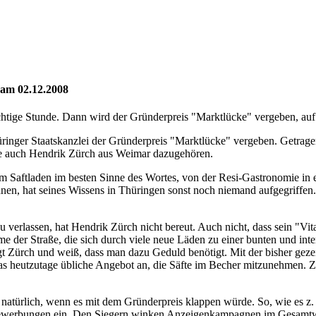
 am 02.12.2008
chtige Stunde. Dann wird der Gründerpreis "Marktlücke" vergeben, au
nger Staatskanzlei der Gründerpreis "Marktlücke" vergeben. Getrag
hte auch Hendrik Zürch aus Weimar dazugehören.
em Saftladen im besten Sinne des Wortes, von der Resi-Gastronomie in
nen, hat seines Wissens in Thüringen sonst noch niemand aufgegriffen. 
u verlassen, hat Hendrik Zürch nicht bereut. Auch nicht, dass sein "Vit
er Straße, die sich durch viele neue Läden zu einer bunten und inter
t Zürch und weiß, dass man dazu Geduld benötigt. Mit der bisher gezei
heutzutage übliche Angebot an, die Säfte im Becher mitzunehmen. Zürc
 natürlich, wenn es mit dem Gründerpreis klappen würde. So, wie es z.
Bewerbungen ein. Den Siegern winken Anzeigenkampagnen im Gesamtwe