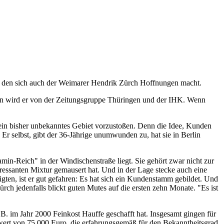
f den sich auch der Weimarer Hendrik Zürch Hoffnungen macht.
en wird er von der Zeitungsgruppe Thüringen und der IHK. Wenn
 ein bisher unbekanntes Gebiet vorzustoßen. Denn die Idee, Kunden
Er selbst, gibt der 36-Jährige unumwunden zu, hat sie in Berlin
amin-Reich" in der Windischenstraße liegt. Sie gehört zwar nicht zur
essanten Mixtur gemausert hat. Und in der Lage stecke auch eine
gten, ist er gut gefahren: Es hat sich ein Kundenstamm gebildet. Und
h jedenfalls blickt guten Mutes auf die ersten zehn Monate. "Es ist
 B. im Jahr 2000 Feinkost Hauffe geschafft hat. Insgesamt gingen für
rt von 75 000 Euro, die erfahrungsgemäß für den Bekanntheitsgrad