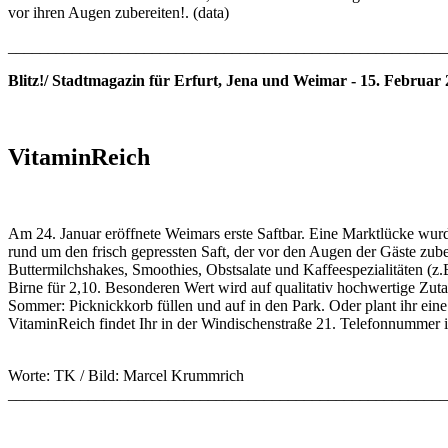
vor ihren Augen zubereiten!. (data)
_______________________________________________________
Blitz!/ Stadtmagazin für Erfurt, Jena und Weimar - 15. Februar
VitaminReich
Am 24. Januar eröffnete Weimars erste Saftbar. Eine Marktlücke wurd
rund um den frisch gepressten Saft, der vor den Augen der Gäste zuber
Buttermilchshakes, Smoothies, Obstsalate und Kaffeespezialitäten (z.
Birne für 2,10. Besonderen Wert wird auf qualitativ hochwertige Zutat
Sommer: Picknickkorb füllen und auf in den Park. Oder plant ihr eine
VitaminReich findet Ihr in der Windischenstraße 21. Telefonnummer 
Worte: TK / Bild: Marcel Krummrich
_______________________________________________________