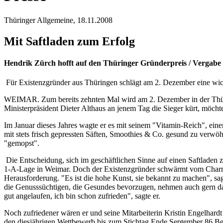
Thüringer Allgemeine, 18.11.2008
Mit Saftladen zum Erfolg
Hendrik Zürch hofft auf den Thüringer Gründerpreis / Vergabe
Für Existenzgründer aus Thüringen schlägt am 2. Dezember eine wi
WEIMAR. Zum bereits zehnten Mal wird am 2. Dezember in der Thüri
Ministerpräsident Dieter Althaus an jenem Tag die Sieger kürt, möc
Im Januar dieses Jahres wagte er es mit seinem "Vitamin-Reich", ein
mit stets frisch gepressten Säften, Smoothies & Co. gesund zu verwöh
"gemopst".
Die Entscheidung, sich im geschäftlichen Sinne auf einen Saftladen z
1-A-Lage in Weimar. Doch der Existenzgründer schwärmt vom Charme d
Herausforderung. "Es ist die hohe Kunst, sie bekannt zu machen", sag
die Genusssüchtigen, die Gesundes bevorzugen, nehmen auch gern das 
gut angelaufen, ich bin schon zufrieden", sagte er.
Noch zufriedener wären er und seine Mitarbeiterin Kristin Engelhardt
den diesjährigen Wettbewerb bis zum Stichtag Ende September 86 