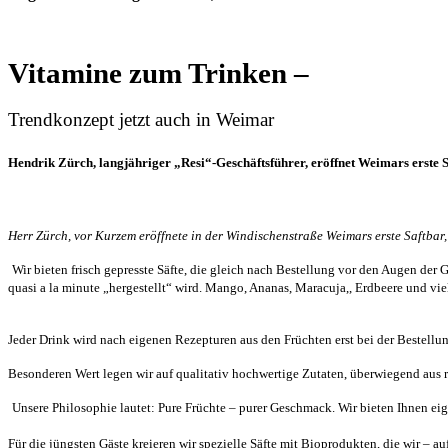
Vitamine zum Trinken –
Trendkonzept jetzt auch in Weimar
Hendrik Zürch, langjähriger „Resi“-Geschäftsführer, eröffnet Weimars erste 
Herr Zürch, vor Kurzem eröffnete in der Windischenstraße Weimars erste Saftbar
Wir bieten frisch gepresste Säfte, die gleich nach Bestellung vor den Augen de
quasi a la minute „hergestellt“ wird. Mango, Ananas, Maracuja,, Erdbeere und vie
Jeder Drink wird nach eigenen Rezepturen aus den Früchten erst bei der Bestellu
Besonderen Wert legen wir auf qualitativ hochwertige Zutaten, überwiegend aus r
Unsere Philosophie lautet: Pure Früchte – purer Geschmack. Wir bieten Ihnen e
Für die jüngsten Gäste kreieren wir spezielle Säfte mit Bioprodukten, die wir – 