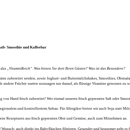
Saft- Smoothie und Kaffeebar
, das „VitaminReich“. Was bieten Sie dort Ihren Gästen? Was ist das Besondere?
r Gäste zubereitet werden, sowie Joghurt- und Buttermilchshakes, Smoothies, Obstsa
le andere Früchte warten sozusagen nur darauf, als flüssige Vitamine genossen zu w
ng von Hand frisch zubereitet! Wer einmal unseren frisch gepressten Saft oder Smoo
egionalem und kontrolliertem Anbau. Für Allergiker bieten wir auch Soja statt Milc
igene Rezepturen aus frisch gepressten Obst und Gemüse, auch zum Mitnehmen an.
auf Wunsch- auch direkt ins Babyfläschen filtrieren. Gesunder und bequemer geht es 