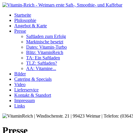
Startseite
Philosophie
Angebot & Karte
Presse
Saftladen zum Erfolg
Marktnische besetzt
Dates: Vitamin-Turbo
Blitz: VitaminReich
TA: Ein Saftladen
TLZ: Saftladen?
AA: Vitamine...
Bilder
Catering & Specials
Video
Lieferservice
Kontakt & Standort
Impressum
Links
Presse