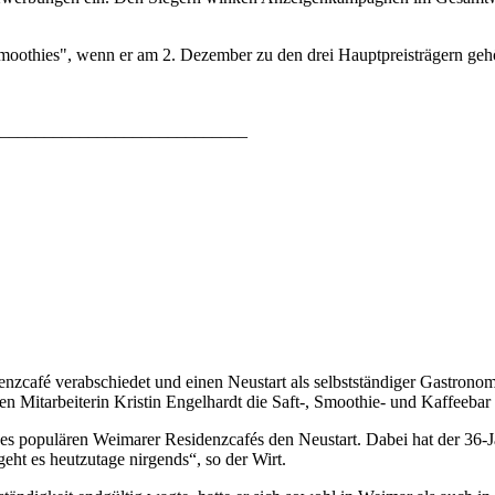
Smoothies", wenn er am 2. Dezember zu den drei Hauptpreisträgern gehö
____________________________
nzcafé verabschiedet und einen Neustart als selbstständiger Gastrono
en Mitarbeiterin Kristin Engelhardt die Saft-, Smoothie- und Kaffeeba
des populären Weimarer Residenzcafés den Neustart. Dabei hat der 36
eht es heutzutage nirgends“, so der Wirt.