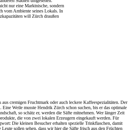
in anderen Städten umgesehen.
nicht nur eine Marktnische, sondern
ch vom Ambiente seines Lokals. In
tzkapazitäten will Zürch draußen
s aus cremigen Fruchtmark oder auch leckere Kaffeespezialitäten. Der
nn. Eine Weile musste Hendrik Zürch schon suchen, bis er das optimale
ndschaft, so schätz er, werden die Säfte mitnehmen. Wer länger Zeit
oprodukte, die von zwei lokalen Erzeugern eingekauft werden. Für
wort: Die kleinen Besucher erhalten spezielle Trinkflaschen, damit
eute sollen sehen, dass wir hier die Säfte frisch aus den Früchten