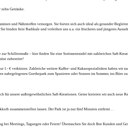
r zehn Getränke.
minen und Nährstoffen versorgen. Sie bieten sich auch ideal als gesunder Begleite
Sie binden freie Radikale und verleihen uns u.a. ein frischeres und jüngeres Ausse
 zur Schillerstraße – hier finden Sie eine Sortimentstafel mit zahlreichen Saft-Kre
üse zubereitet!
r 1.- € verkürzen. Zahlreiche weitere Kaffee- und Kakaospezialitäten haben wir na
n den nahegelegenen Goethepark zum Spazieren oder Sonnen im Sommer, ins Büro zu
ich für unsere außergewöhnlichen Saft-Kreationen. Gerne kreieren wir auch neue Rez
orb zusammenstellen lassen. Der Park ist ja nur fünf Minuten entfernt…
ung bei Meetings, Tagungen oder Feiern! Überraschen Sie doch Ihre Kunden und Ges