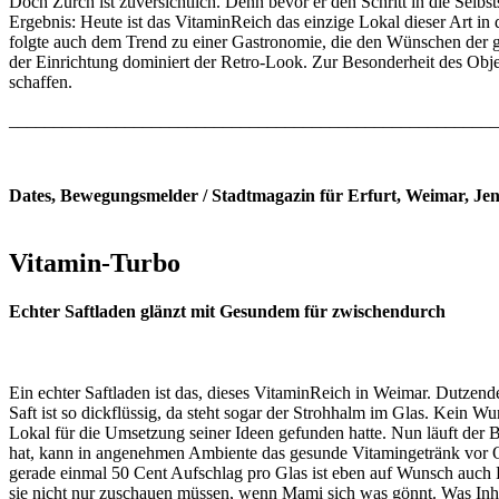
Doch Zürch ist zuversichtlich. Denn bevor er den Schritt in die Selbs
Ergebnis: Heute ist das VitaminReich das einzige Lokal dieser Art in 
folgte auch dem Trend zu einer Gastronomie, die den Wünschen der g
der Einrichtung dominiert der Retro-Look. Zur Besonderheit des Obje
schaffen.
______________________________________________________
Dates, Bewegungsmelder / Stadtmagazin für Erfurt, Weimar, Je
Vitamin-Turbo
Echter Saftladen glänzt mit Gesundem für zwischendurch
Ein echter Saftladen ist das, dieses VitaminReich in Weimar. Dutzen
Saft ist so dickflüssig, da steht sogar der Strohhalm im Glas. Kein 
Lokal für die Umsetzung seiner Ideen gefunden hatte. Nun läuft der B
hat, kann in angenehmen Ambiente das gesunde Vitamingetränk vor Ort
gerade einmal 50 Cent Aufschlag pro Glas ist eben auf Wunsch auch Bi
sie nicht nur zuschauen müssen, wenn Mami sich was gönnt. Was Inhabe