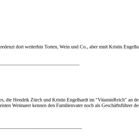
redenzt dort weiterhin Torten, Wein und Co., aber mnit Kristin Engelha
________________________________
 es, die Hendrik Zürch und Kristin Engelhardt im "VitaminReich" an d
 meisten Weimarer kennen den Familienvater noch als Geschäftsführer des
_________________________________